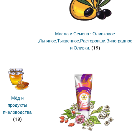
Масла и Семена : Оливковое
,Льняное,Тыквенное,Расторопши,Виноградно
и Оливки.
(19)
Мёд и
продукты
пчеловодства
(18)