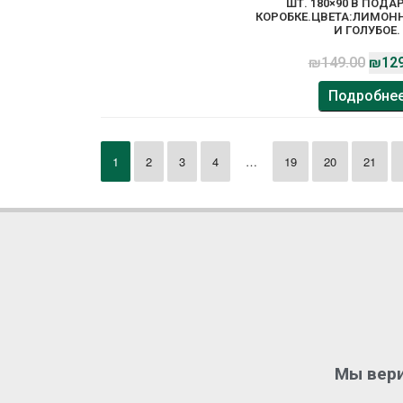
ШТ. 180×90 В ПОД
КОРОБКЕ.ЦВЕТА:ЛИМОН
И ГОЛУБОЕ.
₪
149.00
₪
129
Подробне
1
2
3
4
…
19
20
21
Мы вери