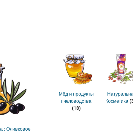
Мёд и продукты
Натуральн
(
пчеловодства
Косметика
(18)
а : Оливковое